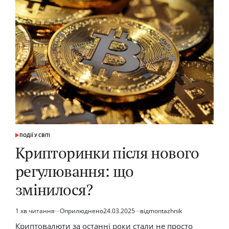
время
18:18
в
ангельской
нумерологии
ПОДІЇ У СВІТІ
ОПУБЛІКУВАТИ
У
Крипторинки після нового
регулювання: що
змінилося?
1 хв читання
Оприлюднено
24.03.2025
від
montazhnik
Орієнтовний
час
Криптовалюти за останні роки стали не просто