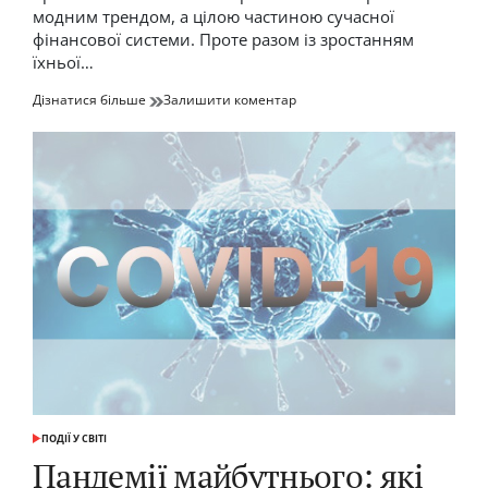
читання
модним трендом, а цілою частиною сучасної
фінансової системи. Проте разом із зростанням
їхньої…
до
Дізнатися більше
Залишити коментар
Крипторинки
після
нового
регулювання:
що
змінилося?
ПОДІЇ У СВІТІ
ОПУБЛІКУВАТИ
У
Пандемії майбутнього: які