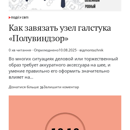
ПОДІЇ У СВІТІ
ОПУБЛІКУВАТИ
У
Как завязать узел галстука
«Полувиндзор»
0 хв читання
Оприлюднено
10.08.2025
від
montazhnik
Орієнтовний
час
Во многих ситуациях деловой или торжественный
читання
образ требует аккуратного аксессуара на шее, и
умение правильно его оформить значительно
влияет на…
до
Дізнатися більше
Залишити коментар
Как
завязать
узел
галстука
«Полувиндзор»