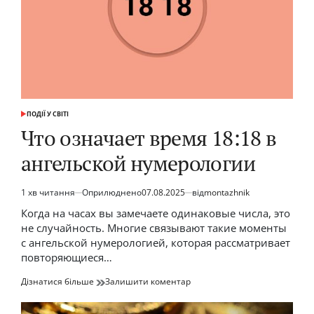
ПОДІЇ У СВІТІ
ОПУБЛІКУВАТИ
У
Что означает время 18:18 в
ангельской нумерологии
1 хв читання
Оприлюднено
07.08.2025
від
montazhnik
Орієнтовний
час
Когда на часах вы замечаете одинаковые числа, это
читання
не случайность. Многие связывают такие моменты
с ангельской нумерологией, которая рассматривает
повторяющиеся…
до
Дізнатися більше
Залишити коментар
Что
означает