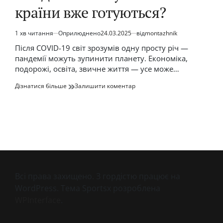
країни вже готуються?
1 хв читання
Оприлюднено
24.03.2025
від
montazhnik
Орієнтовний
час
Після COVID-19 світ зрозумів одну просту річ —
читання
пандемії можуть зупинити планету. Економіка,
подорожі, освіта, звичне життя — усе може…
до
Дізнатися більше
Залишити коментар
Пандемії
майбутнього:
які
країни
вже
готуються?
Всі права захищено. З гордістю працює на
WordPress. Тема Sportsx розроблена
WPInterface
.