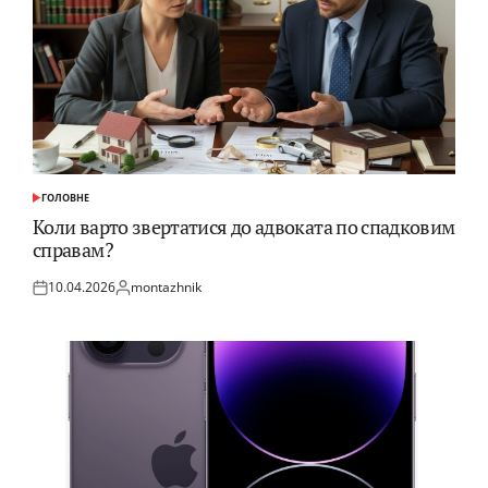
ГОЛОВНЕ
ОПУБЛІКУВАТИ
У
Коли варто звертатися до адвоката по спадковим
справам?
10.04.2026
montazhnik
Оприлюднено
Опубліковано