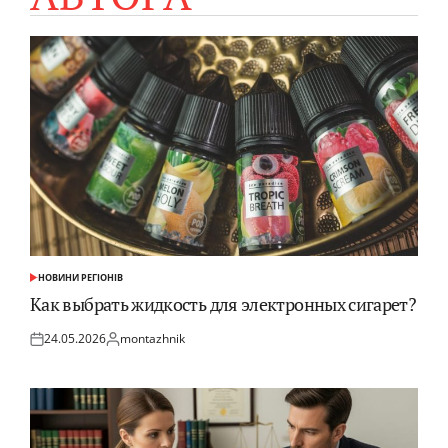
НОВИНИ РЕГІОНІВ
ОПУБЛІКУВАТИ
У
Как выбрать жидкость для электронных сигарет?
24.05.2026
montazhnik
Оприлюднено
Опубліковано