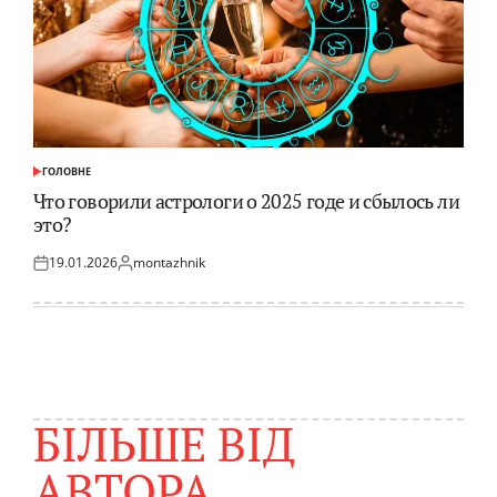
ГОЛОВНЕ
ОПУБЛІКУВАТИ
У
Что говорили астрологи о 2025 годе и сбылось ли
это?
19.01.2026
montazhnik
Оприлюднено
Опубліковано
БІЛЬШЕ ВІД
АВТОРА