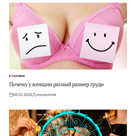
ГОЛОВНЕ
ОПУБЛІКУВАТИ
У
Почему у женщин разный размер груди
06.02.2026
montazhnik
Оприлюднено
Опубліковано