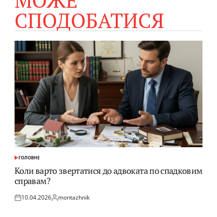
СПОДОБАТИСЯ
ГОЛОВНЕ
ОПУБЛІКУВАТИ
У
Коли варто звертатися до адвоката по спадковим
справам?
10.04.2026
montazhnik
Оприлюднено
Опубліковано