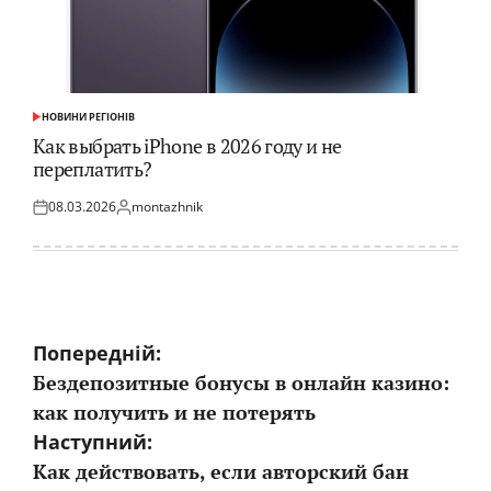
НОВИНИ РЕГІОНІВ
ОПУБЛІКУВАТИ
У
Как выбрать iPhone в 2026 году и не
переплатить?
08.03.2026
montazhnik
Оприлюднено
Опубліковано
Навігація
Попередній:
Бездепозитные бонусы в онлайн казино:
записів
как получить и не потерять
Наступний:
Как действовать, если авторский бан