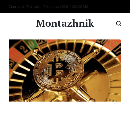
Перейти
Сьогодні: П’ятниця, 7 Серпня 2026
11
:
02
:
06
AM
до
вмісту
Montazhnik