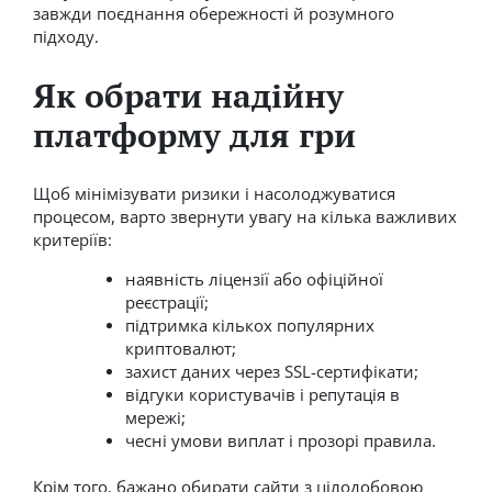
завжди поєднання обережності й розумного
підходу.
Як обрати надійну
платформу для гри
Щоб мінімізувати ризики і насолоджуватися
процесом, варто звернути увагу на кілька важливих
критеріїв:
наявність ліцензії або офіційної
реєстрації;
підтримка кількох популярних
криптовалют;
захист даних через SSL-сертифікати;
відгуки користувачів і репутація в
мережі;
чесні умови виплат і прозорі правила.
Крім того, бажано обирати сайти з цілодобовою