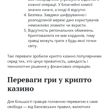
кожної операції. У блокчейні комісії
значно нижчі, а іноді й відсутні.
Безпека. Завдяки шифруванню і
розподіленій мережі дані користувачів
неможливо зламати чи вкрасти.
Відсутність регіональних обмежень.
Криптовалюта не має кордонів, тому
гравці можуть грати з будь-якої точки
світу.
Такі переваги зробили крипто казино популярними
серед тих, хто цінує приватність, швидкість і
технологічні рішення у фінансових операціях.
Переваги гри у крипто
казино
Для більшості гравців головною перевагою є саме
свобода — від банківських правил, валютних