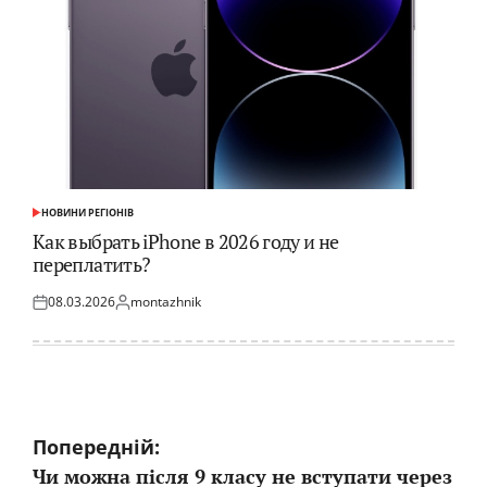
НОВИНИ РЕГІОНІВ
ОПУБЛІКУВАТИ
У
Как выбрать iPhone в 2026 году и не
переплатить?
08.03.2026
montazhnik
Оприлюднено
Опубліковано
Навігація
Попередній:
Чи можна після 9 класу не вступати через
записів