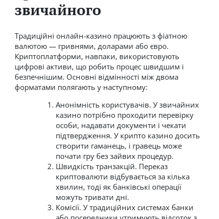
звичайного
Традиційні онлайн-казино працюють з фіатною
валютою — гривнями, доларами або євро.
Криптоплатформи, навпаки, використовують
цифрові активи, що робить процес швидшим і
безпечнішим. Основні відмінності між двома
форматами полягають у наступному:
Анонімність користувачів. У звичайних
казино потрібно проходити перевірку
особи, надавати документи і чекати
підтвердження. У крипто казино досить
створити гаманець, і гравець може
почати гру без зайвих процедур.
Швидкість транзакцій. Переказ
криптовалюти відбувається за кілька
хвилин, тоді як банківські операції
можуть тривати дні.
Комісії. У традиційних системах банки
або посередники утримують відсоток з