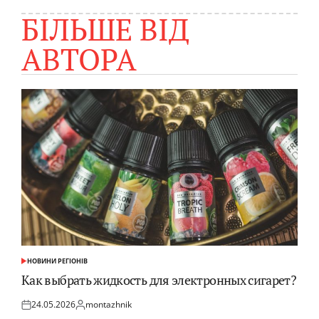
БІЛЬШЕ ВІД
АВТОРА
НОВИНИ РЕГІОНІВ
ОПУБЛІКУВАТИ
У
Как выбрать жидкость для электронных сигарет?
24.05.2026
montazhnik
Оприлюднено
Опубліковано