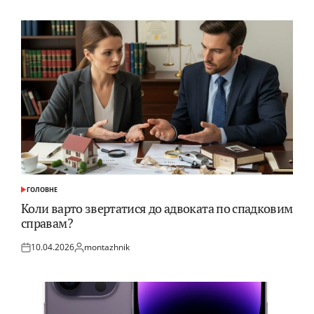
ГОЛОВНЕ
ОПУБЛІКУВАТИ
У
Коли варто звертатися до адвоката по спадковим
справам?
10.04.2026
montazhnik
Оприлюднено
Опубліковано